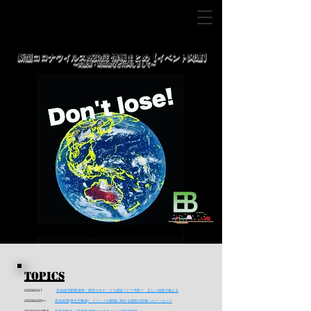
新型コロナウイルス感染症 情報まとめ【イベント関連】
​〜支援策・助成金などに関しまして〜
Topics
2020/02/17
日本経済新聞 提供：新型コロナ、どう感染？どう予防？ 正しい知識で備える
2020/02/20〜
安倍総理(厚生労働省)：イベントの開催に関する国民の皆様へのメッセージ